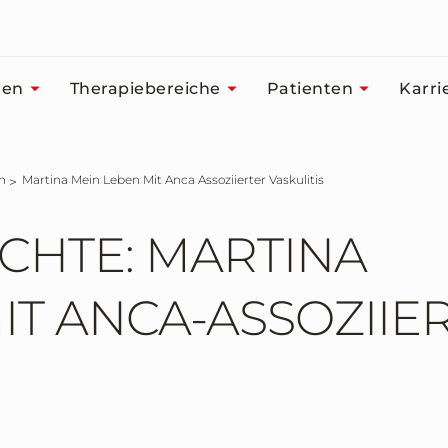
men
Therapiebereiche
Patienten
Karri
n
Martina Mein Leben Mit Anca Assoziierter Vaskulitis
CHTE: MARTINA
IT ANCA-ASSOZIIE